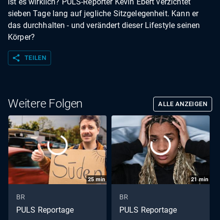
ist es wirklich? PULS-Reporter Kevin Ebert verzichtet
sieben Tage lang auf jegliche Sitzgelegenheit. Kann er
das durchhalten - und verändert dieser Lifestyle seinen
Körper?
share
TEILEN
Weitere Folgen
ALLE ANZEIGEN
25
min
21
min
BR
BR
PULS Reportage
PULS Reportage