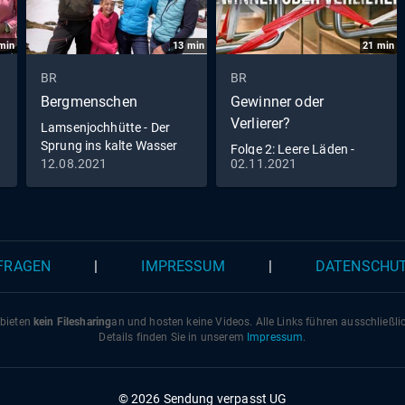
min
13
min
21
min
BR
BR
Bergmenschen
Gewinner oder
Verlierer?
Lamsenjochhütte - Der
Sprung ins kalte Wasser
Folge 2: Leere Läden -
(S06/E01)
12.08.2021
02.11.2021
neue Chancen (S01/E02)
 FRAGEN
|
IMPRESSUM
|
DATENSCHU
 bieten
kein Filesharing
an und hosten keine Videos. Alle Links führen ausschließl
Details finden Sie in unserem
Impressum
.
© 2026 Sendung verpasst UG