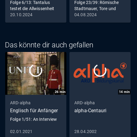
Folge 6/13: Tantalus
Folge 23/39: Römische
testet die Allwissenheit
Stadtmauer, Tore und
der Götter
Türme
20.10.2024
04.08.2024
Das könnte dir auch gefallen
26
min
14
min
ARD-alpha
ARD-alpha
Englisch für Anfänger
alpha-Centauri
Folge 1/51: An Interview
02.01.2021
28.04.2002