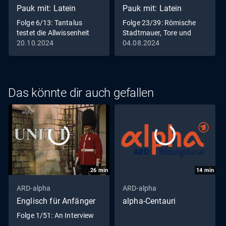
Pauk mit: Latein
Pauk mit: Latein
Folge 6/13: Tantalus
Folge 23/39: Römische
testet die Allwissenheit
Stadtmauer, Tore und
der Götter
Türme
20.10.2024
04.08.2024
Das könnte dir auch gefallen
26
min
14
min
ARD-alpha
ARD-alpha
Englisch für Anfänger
alpha-Centauri
Folge 1/51: An Interview