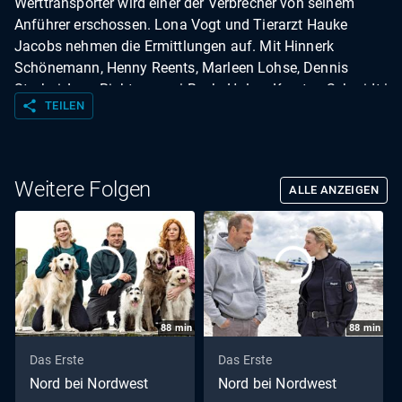
Werttransporter wird einer der Verbrecher von seinem
Anführer erschossen. Lona Vogt und Tierarzt Hauke
Jacobs nehmen die Ermittlungen auf. Mit Hinnerk
Schönemann, Henny Reents, Marleen Lohse, Dennis
Storhøi, Lore Richter u. a. | Buch: Holger Karsten Schmidt |
share
TEILEN
Regie: Till Franzen
Weitere Folgen
ALLE ANZEIGEN
88
min
88
min
Das Erste
Das Erste
Nord bei Nordwest
Nord bei Nordwest