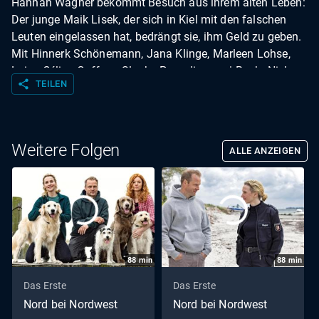
Hannah Wagner bekommt Besuch aus ihrem alten Leben:
Der junge Maik Lisek, der sich in Kiel mit den falschen
Leuten eingelassen hat, bedrängt sie, ihm Geld zu geben.
Mit Hinnerk Schönemann, Jana Klinge, Marleen Lohse,
Luisa-Céline Gaffron, Slavko Popadic u. a. | Buch: Niels
share
TEILEN
Holle I Regie: Nina Wolfrum
Weitere Folgen
ALLE ANZEIGEN
88
min
88
min
Das Erste
Das Erste
Nord bei Nordwest
Nord bei Nordwest