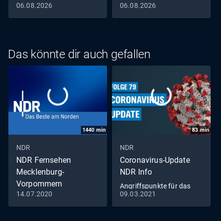
06.08.2026
06.08.2026
Das könnte dir auch gefallen
1440
min
83
min
NDR
NDR
NDR Fernsehen
Coronavirus-Update
Mecklenburg-
NDR Info
Vorpommern
Angriffspunkte für das
14.07.2020
09.03.2021
Livestream
Virus (79)