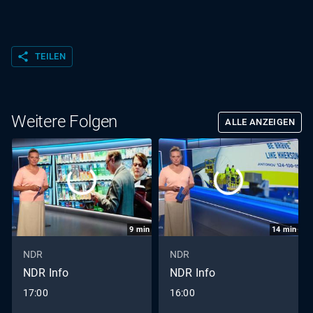
share
TEILEN
Weitere Folgen
ALLE ANZEIGEN
9
min
14
min
NDR
NDR
NDR Info
NDR Info
17:00
16:00