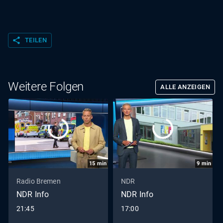
share
TEILEN
Weitere Folgen
ALLE ANZEIGEN
15
min
9
min
Radio Bremen
NDR
NDR Info
NDR Info
21:45
17:00