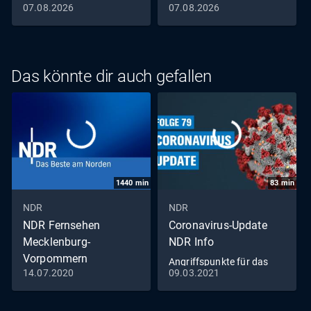
07.08.2026
07.08.2026
Das könnte dir auch gefallen
1440
min
83
min
NDR
NDR
NDR Fernsehen
Coronavirus-Update
Mecklenburg-
NDR Info
Vorpommern
Angriffspunkte für das
14.07.2020
09.03.2021
Livestream
Virus (79)