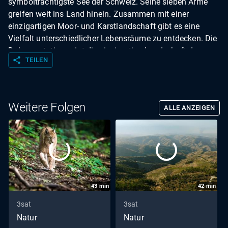
symbolträchtigste See der Schweiz. Seine sieben Arme
greifen weit ins Land hinein. Zusammen mit einer
einzigartigen Moor- und Karstlandschaft gibt es eine
Vielfalt unterschiedlicher Lebensräume zu entdecken. Die
Dokumentation zeigt die einzigartige Landschaft der
share
TEILEN
Zentralschweiz und erzählt dabei vom besonderen
Verhältnis der dort beheimateten Menschen zum
Vierwaldstättersee.
Weitere Folgen
ALLE ANZEIGEN
43
min
42
min
3sat
3sat
Natur
Natur