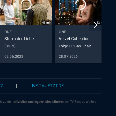
 des
49
min
82
min
 Erik
 Frau
ONE
ONE
O
 ebenso
Sturm der Liebe
Velvet Collection
D
her
(3413)
Folge 11: Das Finale
F
ung
02.06.2023
28.07.2026
0
ls
en
TZ
|
LIVE-TV-JETZT.DE
ich zu den
offiziellen und legalen Mediatheken
der TV-Sender. Weitere