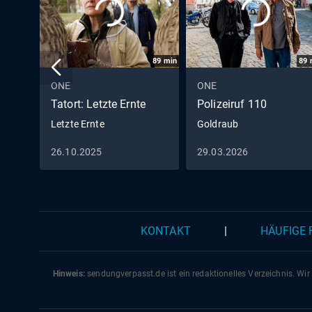
89
min
89
ONE
ONE
Tatort: Letzte Ernte
Polizeiruf 110
Letzte Ernte
Goldraub
26.10.2025
29.03.2026
KONTAKT
|
HÄUFIGE
Hinweis:
sendungverpasst.
de
ist ein redaktionelles Verzeichnis. Wir