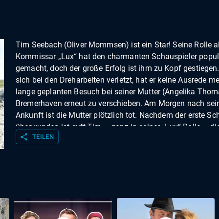
Tim Seebach (Oliver Mommsen) ist ein Star! Seine Rolle a
Kommissar „Lux“ hat den charmanten Schauspieler popul
gemacht, doch der große Erfolg ist ihm zu Kopf gestiegen.
sich bei den Dreharbeiten verletzt, hat er keine Ausrede me
lange geplanten Besuch bei seiner Mutter (Angelika Thom
Bremerhaven erneut zu verschieben. Am Morgen nach sei
Ankunft ist die Mutter plötzlich tot. Nachdem der erste Sc
überwunden ist, ruft Tim – ganz in seiner „Lux“-Rolle – di
share
TEILEN
Polizei, denn er ist überzeugt, dass Mutter Hedi umgebrac
wurde. Polizeihauptkommissarin Wiebke Tönnessen (Anto
Bill), die Leiterin der örtlichen Polizeiwache, hält seine
Mordthese allerdings für vollkommenen Blödsinn. Doch 
geschieht wirklich ein Mord! Jetzt ist Tim nicht mehr zu ha
Ungebeten mischt er sich in Wiebkes Ermittlungen ein, die
von einem eitlen Fernsehkommissar natürlich nichts sage