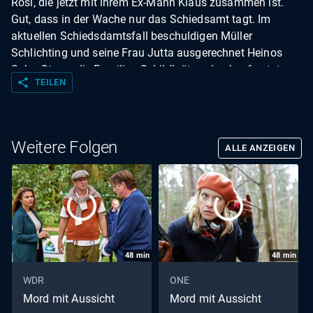
Rosi, die jetzt mit ihrem Ex-Mann Klaus zusammen ist.
Gut, dass in der Wache nur das Schiedsamt tagt. Im
aktuellen Schiedsdamtsfall beschuldigen Müller
Schlichting und seine Frau Jutta ausgerechnet Heinos
Sohn Otmar, die Familien-Schildkröte schockgefrostet
share
TEILEN
und dadurch getötet zu haben. Schadenfroh überläßt
Zielonka diesen „Fall“ Heike, die sich als neue
Schiedsamtsleiterin bewähren will. Als der Kinderstreit
eskaliert und alte Wunden bei allen Beteiligten aufreißt,
Weitere Folgen
ALLE ANZEIGEN
will Jenny richtig ermitteln und fragt Marie telefonisch um
Rat.
48
min
48
min
WDR
ONE
Mord mit Aussicht
Mord mit Aussicht