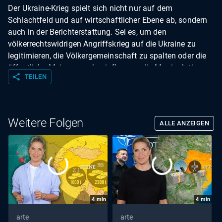
Der Ukraine-Krieg spielt sich nicht nur auf dem
Schlachtfeld und auf wirtschaftlicher Ebene ab, sondern
auch in der Berichterstattung. Sei es, um den
völkerrechtswidrigen Angriffskrieg auf die Ukraine zu
legitimieren, die Völkergemeinschaft zu spalten oder die
öffentliche Meinung zu beeinflussen: die Manipulation
share
TEILEN
von Fakten charakterisiert das Regime von Wladimir
Putin.
Weitere Folgen
ALLE ANZEIGEN
4
min
4
min
arte
arte