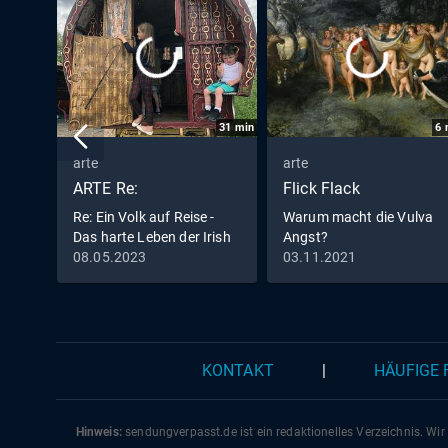
31
min
6
arte
arte
ARTE Re:
Flick Flack
Re: Ein Volk auf Reise -
Warum macht die Vulva
Das harte Leben der Irish
Angst?
Traveller
08.05.2023
03.11.2021
KONTAKT
|
HÄUFIGE
Hinweis:
sendungverpasst.
de
ist ein redaktionelles Verzeichnis. Wir