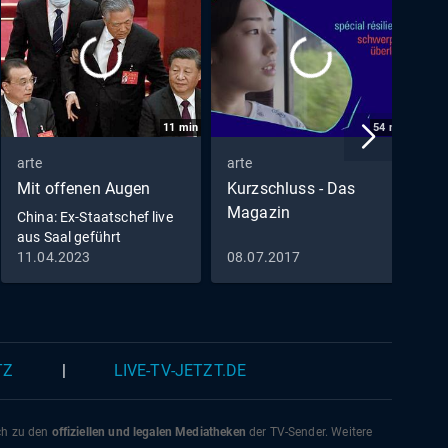
11
min
54
min
arte
arte
a
Mit offenen Augen
Kurzschluss - Das
S
Magazin
China: Ex-Staatschef live
aus Saal geführt
11.04.2023
08.07.2017
1
TZ
|
LIVE-TV-JETZT.DE
ich zu den
offiziellen und legalen Mediatheken
der TV-Sender. Weitere