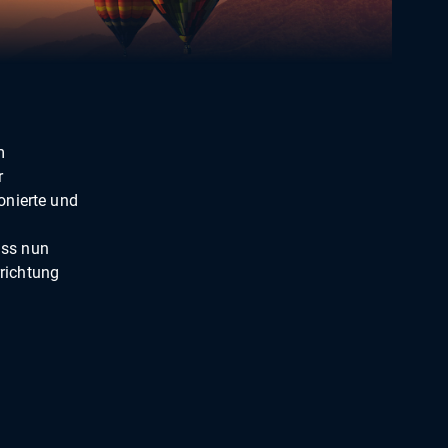
m
r
onierte und
ass nun
richtung