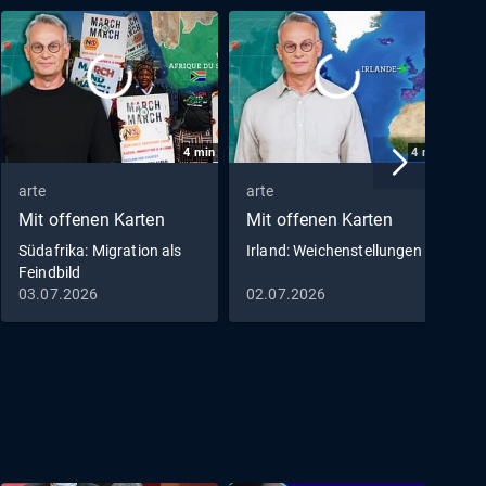
4
min
4
min
arte
arte
a
Mit offenen Karten
Mit offenen Karten
M
Südafrika: Migration als
Irland: Weichenstellungen
E
Feindbild
H
03.07.2026
02.07.2026
0