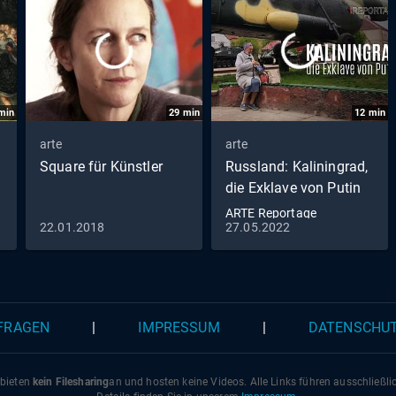
min
29
min
12
min
arte
arte
Square für Künstler
Russland: Kaliningrad,
die Exklave von Putin
ARTE Reportage
22.01.2018
27.05.2022
 FRAGEN
|
IMPRESSUM
|
DATENSCHU
 bieten
kein Filesharing
an und hosten keine Videos. Alle Links führen ausschließl