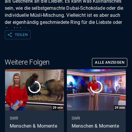
als Geschenk an die Lieben. Es kann was Kulinarisches
sein, wie die selbstgemachte Dubai-Schokolade oder die
individuelle Müsli-Mischung. Vielleicht ist es aber auch
der eigenhändig geschmiedete Ring für die Liebste oder
den Liebsten.
share
TEILEN
Weitere Folgen
ALLE ANZEIGEN
29
min
29
min
SWR
SWR
Menschen & Momente
Menschen & Momente