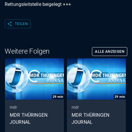
Rettungsleitstelle beigelegt +++
share
TEILEN
Weitere Folgen
ALLE ANZEIGEN
29
min
29
min
mdr
mdr
MDR THÜRINGEN
MDR THÜRINGEN
JOURNAL
JOURNAL