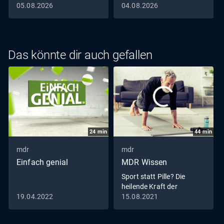
05.08.2026
04.08.2026
Das könnte dir auch gefallen
24
min
44
min
mdr
mdr
Einfach genial
MDR Wissen
Sport statt Pille? Die
heilende Kraft der
Bewegung
19.04.2022
15.08.2021