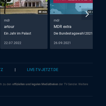
48
min
63
min
mdr
mdr
m
artour
MDR extra
e
Ein Jahr im Palast
Die Bundestagswahl 2021
W
22.07.2022
26.09.2021
1
TZ
|
LIVE-TV-JETZT.DE
ich zu den
offiziellen und legalen Mediatheken
der TV-Sender. Weitere