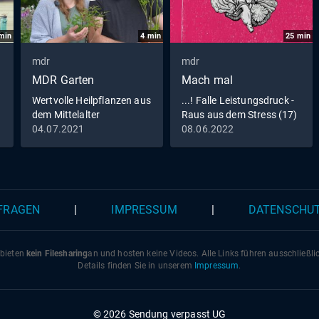
min
4
min
25
min
mdr
mdr
MDR Garten
Mach mal
Wertvolle Heilpflanzen aus
...! Falle Leistungsdruck -
dem Mittelalter
Raus aus dem Stress (17)
04.07.2021
08.06.2022
 FRAGEN
|
IMPRESSUM
|
DATENSCHU
 bieten
kein Filesharing
an und hosten keine Videos. Alle Links führen ausschließl
Details finden Sie in unserem
Impressum
.
© 2026 Sendung verpasst UG