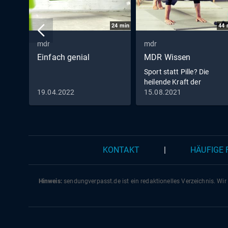
24
min
44
mdr
mdr
Einfach genial
MDR Wissen
Sport statt Pille? Die
heilende Kraft der
Bewegung
19.04.2022
15.08.2021
KONTAKT
|
HÄUFIGE
Hinweis:
sendungverpasst.
de
ist ein redaktionelles Verzeichnis. Wir