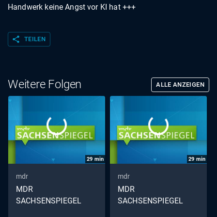
Handwerk keine Angst vor KI hat +++
share
TEILEN
Weitere Folgen
ALLE ANZEIGEN
29
min
29
min
mdr
mdr
MDR
MDR
SACHSENSPIEGEL
SACHSENSPIEGEL