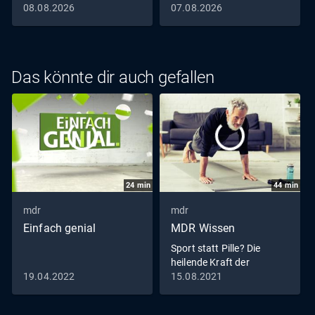
08.08.2026
07.08.2026
Das könnte dir auch gefallen
24
min
44
min
mdr
mdr
Einfach genial
MDR Wissen
Sport statt Pille? Die
heilende Kraft der
Bewegung
19.04.2022
15.08.2021