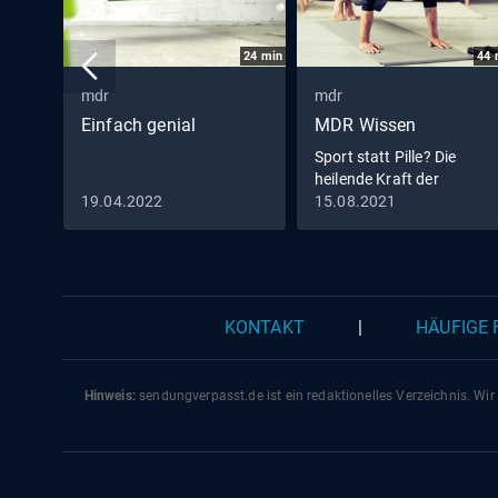
24
min
44
mdr
mdr
Einfach genial
MDR Wissen
Sport statt Pille? Die
heilende Kraft der
Bewegung
19.04.2022
15.08.2021
KONTAKT
|
HÄUFIGE
Hinweis:
sendungverpasst.
de
ist ein redaktionelles Verzeichnis. Wir