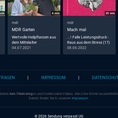
min
4
min
25
min
mdr
mdr
MDR Garten
Mach mal
Wertvolle Heilpflanzen aus
...! Falle Leistungsdruck -
dem Mittelalter
Raus aus dem Stress (17)
04.07.2021
08.06.2022
 FRAGEN
|
IMPRESSUM
|
DATENSCHU
 bieten
kein Filesharing
an und hosten keine Videos. Alle Links führen ausschließl
Details finden Sie in unserem
Impressum
.
© 2026 Sendung verpasst UG