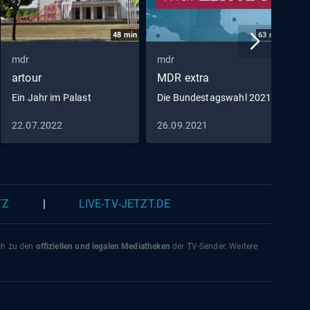
48
min
63
min
mdr
mdr
m
artour
MDR extra
e
Ein Jahr im Palast
Die Bundestagswahl 2021
W
22.07.2022
26.09.2021
1
TZ
|
LIVE-TV-JETZT.DE
ich zu den
offiziellen und legalen Mediatheken
der TV-Sender. Weitere