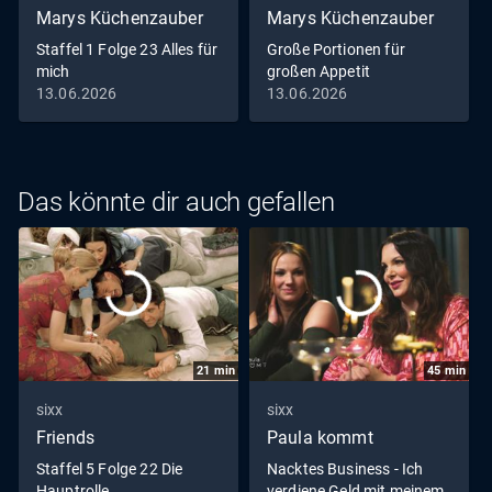
Marys Küchenzauber
Marys Küchenzauber
Staffel 1 Folge 23 Alles für
Große Portionen für
mich
großen Appetit
13.06.2026
13.06.2026
Das könnte dir auch gefallen
21
min
45
min
sixx
sixx
Friends
Paula kommt
Staffel 5 Folge 22 Die
Nacktes Business - Ich
Hauptrolle
verdiene Geld mit meinem