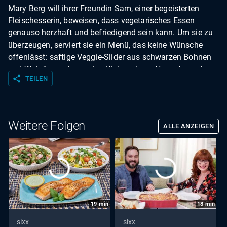
Mary Berg will ihrer Freundin Sam, einer begeisterten
Fleischesserin, beweisen, dass vegetarisches Essen
genauso herzhaft und befriedigend sein kann. Um sie zu
überzeugen, serviert sie ein Menü, das keine Wünsche
offenlässt: saftige Veggie-Slider aus schwarzen Bohnen
und Walnüssen, knusprige Kichererbsen-Nuggets nach
share
TEILEN
Buffalo-Art mit cremigem Blauschimmelkäse-Dip und als
Krönung eine üppige Poutine mit hausgemachter
Pilzsoße und goldbraunen Pommes.
Weitere Folgen
ALLE ANZEIGEN
19
min
18
min
sixx
sixx