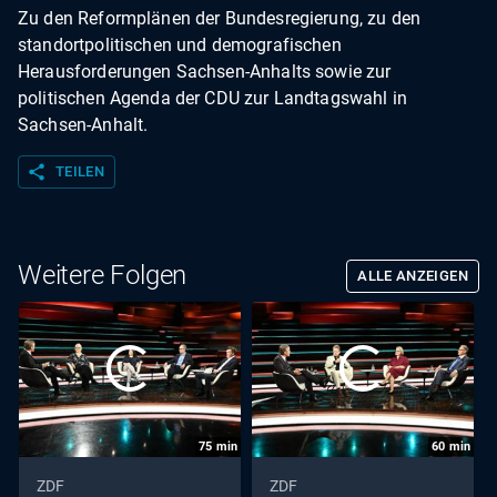
Zu den Reformplänen der Bundesregierung, zu den
standortpolitischen und demografischen
Herausforderungen Sachsen-Anhalts sowie zur
politischen Agenda der CDU zur Landtagswahl in
Sachsen-Anhalt.
share
TEILEN
Weitere Folgen
ALLE ANZEIGEN
75
min
60
min
ZDF
ZDF