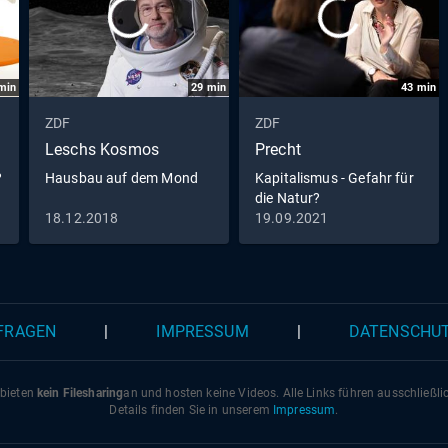
min
29
min
43
min
ZDF
ZDF
Leschs Kosmos
Precht
?
Hausbau auf dem Mond
Kapitalismus - Gefahr für
die Natur?
18.12.2018
19.09.2021
 FRAGEN
|
IMPRESSUM
|
DATENSCHU
 bieten
kein Filesharing
an und hosten keine Videos. Alle Links führen ausschließl
Details finden Sie in unserem
Impressum
.