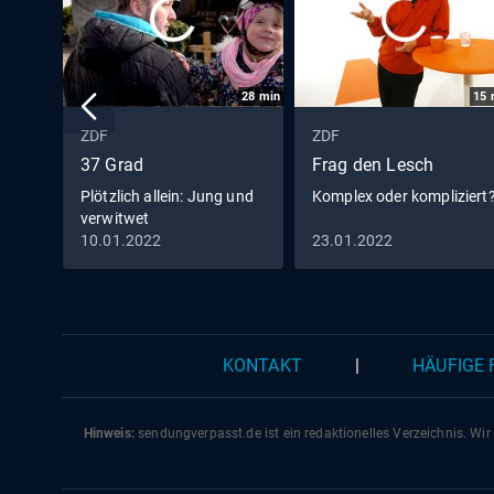
28
min
15
ZDF
ZDF
37 Grad
Frag den Lesch
Plötzlich allein: Jung und
Komplex oder kompliziert
verwitwet
10.01.2022
23.01.2022
KONTAKT
|
HÄUFIGE
Hinweis:
sendungverpasst.
de
ist ein redaktionelles Verzeichnis. Wir