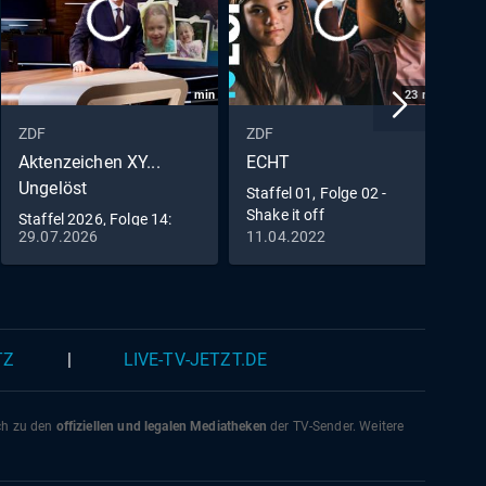
min
23
min
ZDF
ZDF
Z
Aktenzeichen XY...
ECHT
3
Ungelöst
Staffel 01, Folge 02 -
U
Shake it off
d
Staffel 2026, Folge 14:
29.07.2026
11.04.2022
2
Aktenzeichen XY...
Ungelöst am 29.07.2026
TZ
|
LIVE-TV-JETZT.DE
ich zu den
offiziellen und legalen Mediatheken
der TV-Sender. Weitere