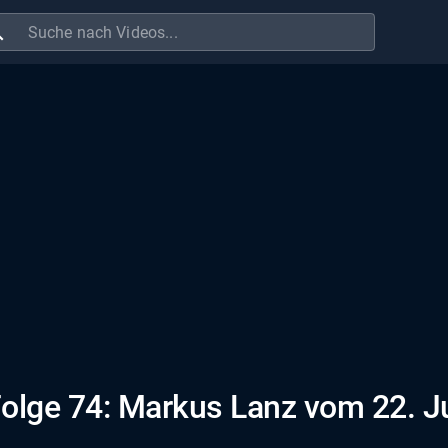
ch
Folge 74: Markus Lanz vom 22. J