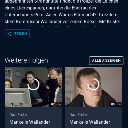
abgebrannten Strandhütte findet die Polizei die Leichen
eines Liebespaares, darunter die Ehefrau des
Unternehmers Peter Adler. War es Eifersucht? Trotzdem
steht Kommissar Wallander vor einem Rätsel. Mit Krister
Henriksson, Lena Endre, Stina Ekblad, Mats Bergman,
share
TEILEN
Douglas Johansson u. a. | Buch: Lars Lundström | Regie:
Mikael Marcimain
Weitere Folgen
ALLE ANZEIGEN
87
min
85
min
Das Erste
Das Erste
Mankells Wallander
Mankells Wallander