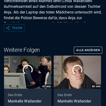
Verschwinden eines Mannes lenkt Linda Wallanders
Aufmerksamkeit auf den Selbstmord von dessen Tochter
Anja. Als der Laptop des toten Mädchens untersucht wird,
findet die Polizei Beweise dafür, dass Anja zur
Prostitution gezwungen wurde. Mit Krister Henriksson,
share
TEILEN
Johanna Sällström, Ola Rapace u.a. | Buch: Stephan
Apelgren und Ulf Ryberg | Regie: Stephan Apelgren
Weitere Folgen
ALLE ANZEIGEN
87
min
85
min
Das Erste
Das Erste
Mankells Wallander
Mankells Wallander