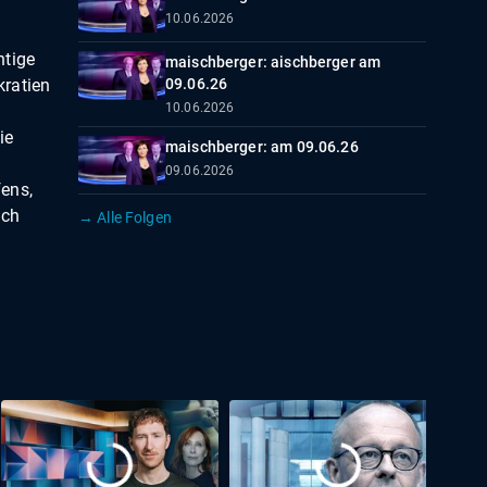
10.06.2026
htige
maischberger: aischberger am
kratien
09.06.26
10.06.2026
ie
maischberger: am 09.06.26
09.06.2026
ens,
ich
→ Alle Folgen