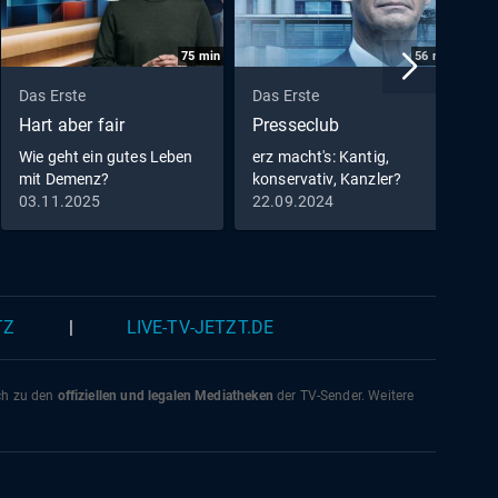
75
min
56
min
Das Erste
Das Erste
D
Hart aber fair
Presseclub
A
Wie geht ein gutes Leben
erz macht's: Kantig,
·
mit Demenz?
konservativ, Kanzler?
K
03.11.2025
22.09.2024
0
TZ
|
LIVE-TV-JETZT.DE
ich zu den
offiziellen und legalen Mediatheken
der TV-Sender. Weitere