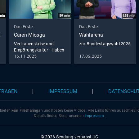
min
59
min
128
min
Das Erste
Das Erste
g
Caren Miosga
Wahlarena
Vertrauenskrise und
zur Bundestagswahl 2025
Empörungskultur · Haben
wir den Kompromiss
16.11.2025
17.02.2025
verlernt?
 FRAGEN
|
IMPRESSUM
|
DATENSCHU
 bieten
kein Filesharing
an und hosten keine Videos. Alle Links führen ausschließl
Details finden Sie in unserem
Impressum
.
© 2026 Sendung verpasst UG