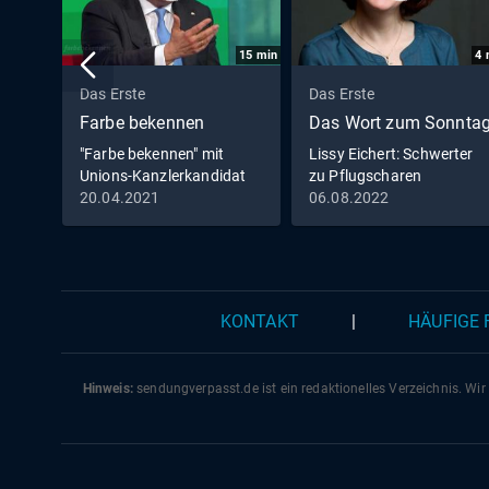
15
min
4
Das Erste
Das Erste
Farbe bekennen
Das Wort zum Sonnta
"Farbe bekennen" mit
Lissy Eichert: Schwerter
Unions-Kanzlerkandidat
zu Pflugscharen
Armin Laschet
20.04.2021
06.08.2022
KONTAKT
|
HÄUFIGE
Hinweis:
sendungverpasst.
de
ist ein redaktionelles Verzeichnis. Wir