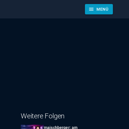
menu
MENÜ
Weitere Folgen
maischberger: am