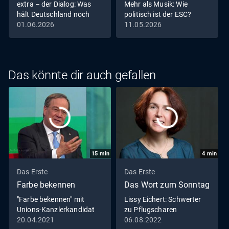
extra – der Dialog: Was
Mehr als Musik: Wie
hält Deutschland noch
politisch ist der ESC?
zusammen?
01.06.2026
11.05.2026
Das könnte dir auch gefallen
15
min
4
min
Das Erste
Das Erste
Farbe bekennen
Das Wort zum Sonntag
"Farbe bekennen" mit
Lissy Eichert: Schwerter
Unions-Kanzlerkandidat
zu Pflugscharen
Armin Laschet
20.04.2021
06.08.2022