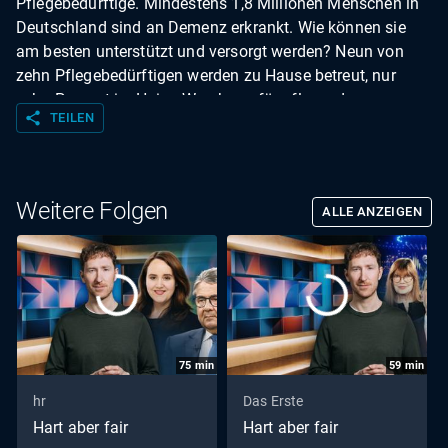
Pflegebedürftige. Mindestens 1,8 Millionen Menschen in
Deutschland sind an Demenz erkrankt. Wie können sie
am besten unterstützt und versorgt werden? Neun von
zehn Pflegebedürftigen werden zu Hause betreut, nur
zehn Prozent im Heim. Was kann für pflegende
share
TEILEN
Angehörige getan werden? Wie muss unser Pflegesystem
verbessert werden, damit alle in Würde alt werden
können?
Weitere Folgen
ALLE ANZEIGEN
75
min
59
min
hr
Das Erste
Hart aber fair
Hart aber fair