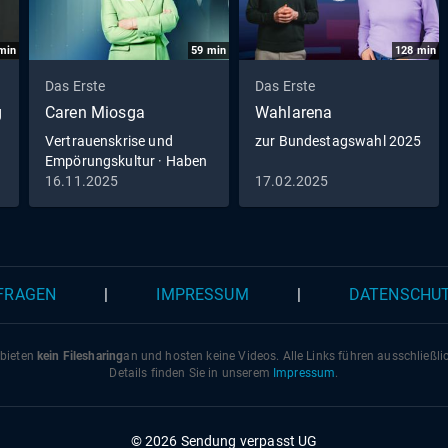
min
59
min
128
min
Das Erste
Das Erste
g
Caren Miosga
Wahlarena
Vertrauenskrise und
zur Bundestagswahl 2025
Empörungskultur · Haben
wir den Kompromiss
16.11.2025
17.02.2025
verlernt?
 FRAGEN
|
IMPRESSUM
|
DATENSCHU
 bieten
kein Filesharing
an und hosten keine Videos. Alle Links führen ausschließl
Details finden Sie in unserem
Impressum
.
© 2026 Sendung verpasst UG