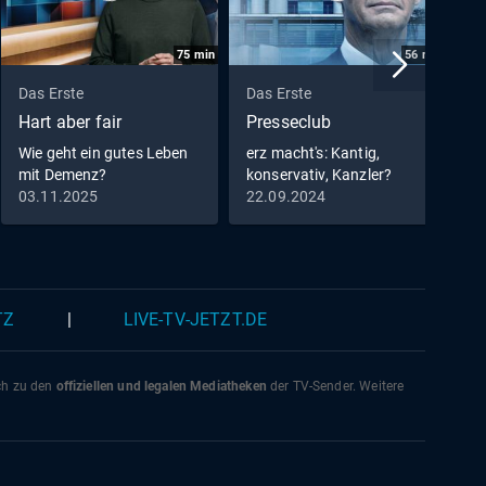
75
min
56
min
Das Erste
Das Erste
D
Hart aber fair
Presseclub
A
Wie geht ein gutes Leben
erz macht's: Kantig,
·
mit Demenz?
konservativ, Kanzler?
K
03.11.2025
22.09.2024
0
TZ
|
LIVE-TV-JETZT.DE
ich zu den
offiziellen und legalen Mediatheken
der TV-Sender. Weitere