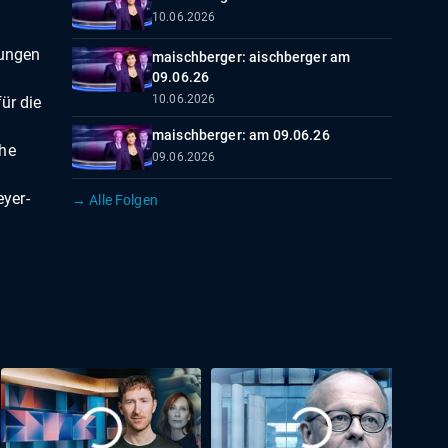
10.06.2026
kungen
maischberger: aischberger am
m
09.06.26
10.06.2026
ür die
maischberger: am 09.06.26
che
09.06.2026
yer-
→ Alle Folgen