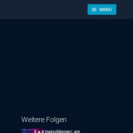
menu
MENÜ
Weitere Folgen
maischberger: am