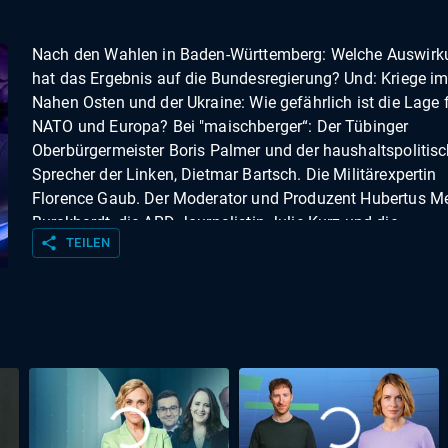
Nach den Wahlen in Baden-Württemberg: Welche Auswir
hat das Ergebnis auf die Bundesregierung? Und: Kriege i
Nahen Osten und der Ukraine: Wie gefährlich ist die Lage f
NATO und Europa? Bei "maischberger“: Der Tübinger
Oberbürgermeister Boris Palmer und der haushaltspolitis
Sprecher der Linken, Dietmar Bartsch. Die Militärexpertin
Florence Gaub. Der Moderator und Produzent Hubertus Me
Burckhardt, die ARD-Journalistin Julie Kurz und die
share
TEILEN
Chefredakteurin von Table.Briefings Helene Bubrowski.