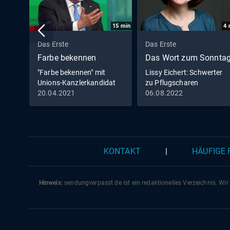
15
min
4
Das Erste
Das Erste
Farbe bekennen
Das Wort zum Sonnta
"Farbe bekennen" mit
Lissy Eichert: Schwerter
Unions-Kanzlerkandidat
zu Pflugscharen
Armin Laschet
20.04.2021
06.08.2022
KONTAKT
|
HÄUFIGE
Hinweis:
sendungverpasst.
de
ist ein redaktionelles Verzeichnis. Wir