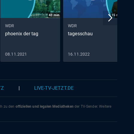
43
min
15
min
WDR
WDR
W
phoenix der tag
tagesschau
p
P
D
S
08.11.2021
16.11.2022
0
TZ
|
LIVE-TV-JETZT.DE
ich zu den
offiziellen und legalen Mediatheken
der TV-Sender. Weitere