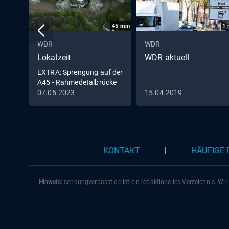
45
min
1
WDR
WDR
Lokalzeit
WDR aktuell
EXTRA: Sprengung auf der
A45 - Rahmedetalbrücke
in Lüdenscheid fällt
07.05.2023
15.04.2019
KONTAKT
|
HÄUFIGE
Hinweis:
sendungverpasst.
de
ist ein redaktionelles Verzeichnis. Wir