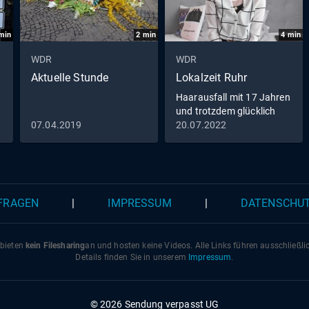
min
2
min
4
min
WDR
WDR
Aktuelle Stunde
Lokalzeit Ruhr
Haarausfall mit 17 Jahren
und trotzdem glücklich
07.04.2019
20.07.2022
 FRAGEN
|
IMPRESSUM
|
DATENSCHU
 bieten
kein Filesharing
an und hosten keine Videos. Alle Links führen ausschließl
Details finden Sie in unserem
Impressum
.
© 2026 Sendung verpasst UG