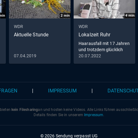
min
2
min
4
min
WDR
WDR
Aktuelle Stunde
Lokalzeit Ruhr
Haarausfall mit 17 Jahren
und trotzdem glücklich
07.04.2019
20.07.2022
 FRAGEN
|
IMPRESSUM
|
DATENSCHU
 bieten
kein Filesharing
an und hosten keine Videos. Alle Links führen ausschließl
Details finden Sie in unserem
Impressum
.
© 2026 Sendung verpasst UG