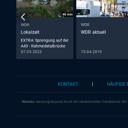
45
min
1
WDR
WDR
Lokalzeit
WDR aktuell
EXTRA: Sprengung auf der
A45 - Rahmedetalbrücke
in Lüdenscheid fällt
07.05.2023
15.04.2019
KONTAKT
|
HÄUFIGE
Hinweis:
sendungverpasst.
de
ist ein redaktionelles Verzeichnis. Wir