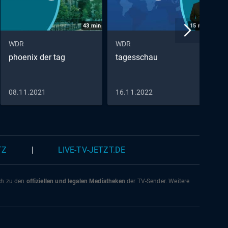
43
min
15
min
WDR
WDR
W
phoenix der tag
tagesschau
p
P
D
S
08.11.2021
16.11.2022
0
TZ
|
LIVE-TV-JETZT.DE
ich zu den
offiziellen und legalen Mediatheken
der TV-Sender. Weitere