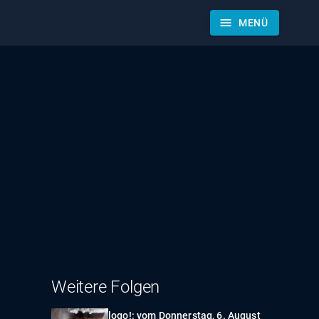
menu
MENÜ
Weitere Folgen
logo!: vom Donnerstag, 6. August