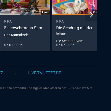
9
min
30
min
KiKA
KiKA
K
Feuerwehrmann Sam
Die Sendung mit der
P
Maus
Das Mamakrele
W
Die Sendung vom
07.07.2026
07.06.2026
0
07.06.2026
TZ
|
LIVE-TV-JETZT.DE
ich zu den
offiziellen und legalen Mediatheken
der TV-Sender. Weitere