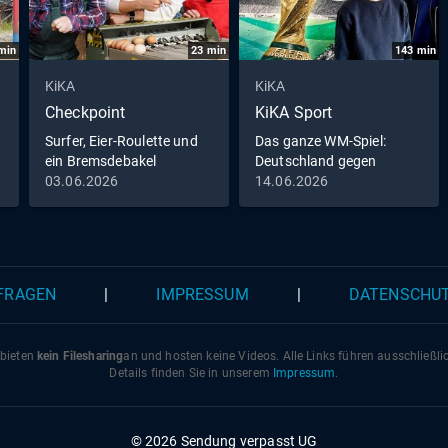
min
23
min
143
min
KiKA
KiKA
Checkpoint
KiKA Sport
Surfer, Eier-Roulette und
Das ganze WM-Spiel:
ein Bremsdebakel
Deutschland gegen
Curaçao
03.06.2026
14.06.2026
 FRAGEN
|
IMPRESSUM
|
DATENSCHU
 bieten
kein Filesharing
an und hosten keine Videos. Alle Links führen ausschließl
Details finden Sie in unserem
Impressum
.
© 2026 Sendung verpasst UG