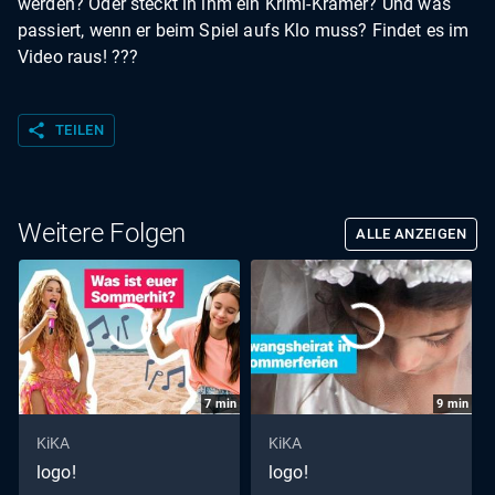
werden? Oder steckt in ihm ein Krimi-Kramer? Und was
passiert, wenn er beim Spiel aufs Klo muss? Findet es im
Video raus! ???
share
TEILEN
Weitere Folgen
ALLE ANZEIGEN
7
min
9
min
KiKA
KiKA
logo!
logo!