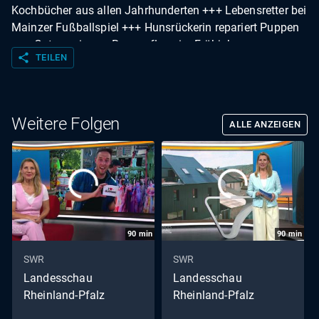
Kochbücher aus allen Jahrhunderten +++ Lebensretter bei
Mainzer Fußballspiel +++ Hunsrückerin repariert Puppen
+++ Gut zu wissen: Rasenpflege im Frühjahr +++
share
TEILEN
Hierzuland: Hauptstraße in Waldorf
Weitere Folgen
ALLE ANZEIGEN
90
min
90
min
SWR
SWR
Landesschau
Landesschau
Rheinland-Pfalz
Rheinland-Pfalz