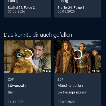
Lustig
Lustig
Staffel 24, Folge 2:
Staffel 24, Folge 1:
06.08.2026
06.08.2026
Stimme
Mechanik
Das könnte dir auch gefallen
24
min
90
min
ZDF
ZDF
Löwenzahn
Märchenperlen
Bär
Die Hexenprinzessin
14.11.2021
20.02.2022