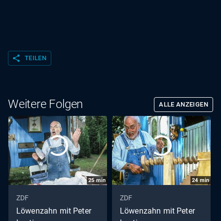
share
TEILEN
Weitere Folgen
ALLE ANZEIGEN
25
min
24
min
ZDF
ZDF
Löwenzahn mit Peter
Löwenzahn mit Peter