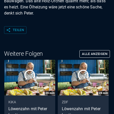
Bauwagen. Das alte Holz-Öfchen qualmt mehr, als dass
es heizt. Eine Ölheizung wäre jetzt eine schöne Sache,
denkt sich Peter.
share
TEILEN
Weitere Folgen
ALLE ANZEIGEN
24
min
24
min
KiKA
ZDF
Löwenzahn mit Peter
Löwenzahn mit Peter