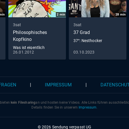
min
2
min
28
min
3sat
3sat
Philosophisches
37 Grad
Kopfkino
37°: Nesthocker
Was ist eigentlich
26.01.2012
03.10.2023
Empirismus?
 FRAGEN
|
IMPRESSUM
|
DATENSCHU
 bieten
kein Filesharing
an und hosten keine Videos. Alle Links führen ausschließl
Details finden Sie in unserem
Impressum
.
© 2026 Sendung verpasst UG