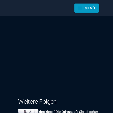
menu
MENÜ
Weitere Folgen
kinokino: "Die Odyssee": Christopher