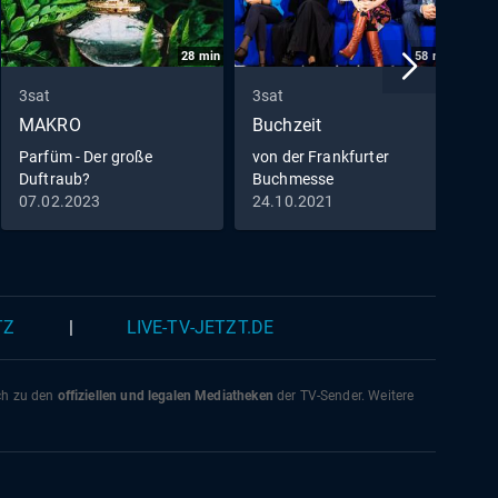
28
min
58
min
3sat
3sat
3
MAKRO
Buchzeit
P
G
Parfüm - Der große
von der Frankfurter
Duftraub?
Buchmesse
R
07.02.2023
24.10.2021
0
S
L
K
TZ
|
LIVE-TV-JETZT.DE
ich zu den
offiziellen und legalen Mediatheken
der TV-Sender. Weitere