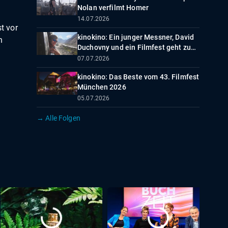
Nolan verfilmt Homer
14.07.2026
st vor
kinokino: Ein junger Messner, David
n
Duchovny und ein Filmfest geht zu
Ende
07.07.2026
kinokino: Das Beste vom 43. Filmfest
München 2026
05.07.2026
→ Alle Folgen