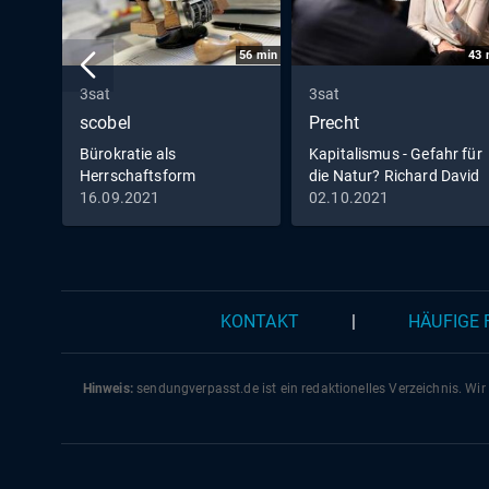
56
min
43
3sat
3sat
scobel
Precht
Bürokratie als
Kapitalismus - Gefahr für
Herrschaftsform
die Natur? Richard David
Precht im Gespräch mit
16.09.2021
02.10.2021
Eva von Redecker,
KONTAKT
|
HÄUFIGE
Hinweis:
sendungverpasst.
de
ist ein redaktionelles Verzeichnis. Wir