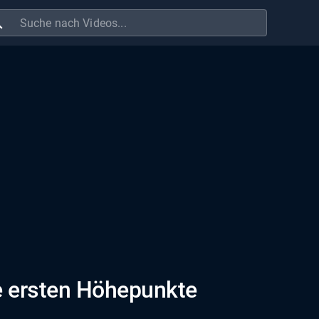
ch
e ersten Höhepunkte