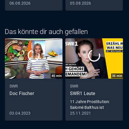
06.08.2026
05.08.2026
Das könnte dir auch gefallen
45
min
35
min
SWR
SWR
Doc Fischer
SWR1 Leute
11 Jahre Prostitution:
Salomé Balthus ist
Sexarbeiterin aus
03.04.2023
25.11.2021
Leidenschaft I Erzähl mir
was Neues