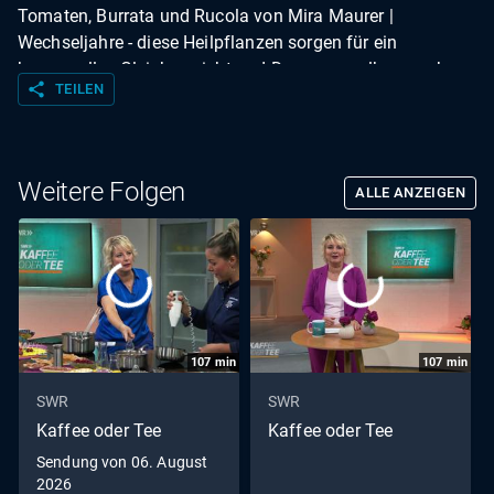
Tomaten, Burrata und Rucola von Mira Maurer |
Wechseljahre - diese Heilpflanzen sorgen für ein
hormonelles Gleichgewicht und Deospray selber machen:
share
TEILEN
Ganz ohne Alkohol, Aluminium und Fettspuren. Mit
Sabine Bäumer, Apothekerin | Hygiene im Schlafzimmer.
Mit Stephanie van der Meyden, Betten-Fachhändlerin |
Menschen im Südwesten: Ralf Gober - Glücksbote
Weitere Folgen
ALLE ANZEIGEN
107
min
107
min
SWR
SWR
Kaffee oder Tee
Kaffee oder Tee
Sendung von 06. August
2026