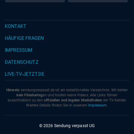
garen.- Den Whiskey in eine heiße Pfanne geben und
flambieren.- Crème fraîche und 5 g Butter hinzufügen und
3 Minuten unter ständigem Rühren köcheln lassen. -
KONTAKT
Salzen, den Algenessig hinzufügen und 2 Minuten im
Ofen fertig garen.- Den Lachs herausnehmen und auf
HÄUFIGE FRAGEN
dem Teller anrichten. Nach Belieben mit frischem Fenchel
servieren.
IMPRESSUM
DATENSCHUTZ
LIVE-TV-JETZT.DE
Hinweis:
sendungverpasst.
de
ist ein redaktionelles Verzeichnis. Wir bieten
kein Filesharing
an und hosten keine Videos. Alle Links führen
ausschließlich zu den
offiziellen und legalen Mediatheken
der TV-Sender.
Weitere Details finden Sie in unserem
Impressum
.
© 2026 Sendung verpasst UG