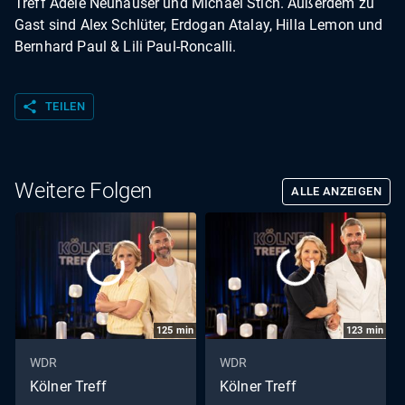
Treff Adele Neuhauser und Michael Stich. Außerdem zu
Gast sind Alex Schlüter, Erdogan Atalay, Hilla Lemon und
Bernhard Paul & Lili Paul-Roncalli.
share
TEILEN
Weitere Folgen
ALLE ANZEIGEN
125
min
123
min
WDR
WDR
Kölner Treff
Kölner Treff