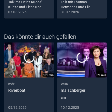
Talk mit Heinz Rudolf
Talk mit Thomas
Kunze und Elena und
Hermanns und Ella
Mathieu Carrière
Endlich
07.08.2026
31.07.2026
Das könnte dir auch gefallen
131
min
75
min
mdr
WDR
Riverboat
maischberger
am
05.12.2025
10.12.2025