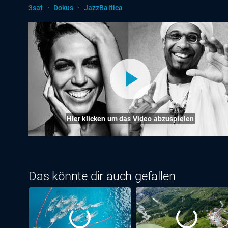
·
·
3sat
Dokus
JazzBaltica
Hier klicken um das Video abzuspielen
Das könnte dir auch gefallen