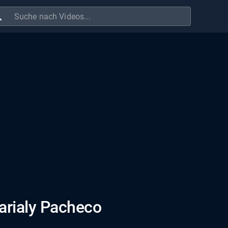
ch
arialy Pacheco