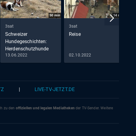
50
min
14
min
3sat
3sat
3
Schweizer
Reise
G
Hundegeschichten:
Herdenschutzhunde
13.06.2022
02.10.2022
1
Der Bernhardiner vom
Grossen Sankt Bernhard
(2)
TZ
|
LIVE-TV-JETZT.DE
ich zu den
offiziellen und legalen Mediatheken
der TV-Sender. Weitere