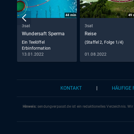
44
min
49
3sat
3sat
Wundersaft Sperma
Reise
Ein Teelöffel
(Staffel 2, Folge 1/4)
Erbinformation
13.01.2022
01.08.2022
KONTAKT
|
HÄUFIGE
Hinweis:
sendungverpasst.
de
ist ein redaktionelles Verzeichnis. Wir