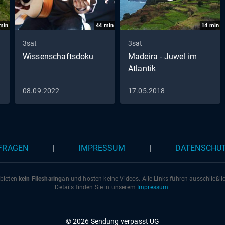
min
44
min
14
min
3sat
3sat
Wissenschaftsdoku
Madeira - Juwel im
Atlantik
08.09.2022
17.05.2018
 FRAGEN
|
IMPRESSUM
|
DATENSCHU
 bieten
kein Filesharing
an und hosten keine Videos. Alle Links führen ausschließl
Details finden Sie in unserem
Impressum
.
© 2026 Sendung verpasst UG