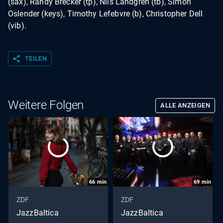
(sax), Randy Brecker (tp), Nils Landgren (tb), Simon
Oslender (keys), Timothy Lefebvre (b), Christopher Dell
(vib).
share
TEILEN
Weitere Folgen
ALLE ANZEIGEN
66
min
69
min
ZDF
ZDF
JazzBaltica
JazzBaltica