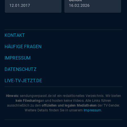
Galura: Olivia Papoli-Barawati Robert Willnowski: Niklas
12.01.2017
16.02.2026
Mitteregger Adam Willnowski: Janek Maudrich Christiana
Rohn: Leyla Bischoff Mitwirkende: Buch: Carmela
Bornhütter, Daniel Butterworth, Barbara Flügel Regie:
Kerstin Schefberger
KONTAKT
HÄUFIGE FRAGEN
IMPRESSUM
DATENSCHUTZ
LIVE-TV-JETZT.DE
Hinweis:
sendungverpasst.
de
ist ein redaktionelles Verzeichnis. Wir bieten
kein Filesharing
an und hosten keine Videos. Alle Links führen
ausschließlich zu den
offiziellen und legalen Mediatheken
der TV-Sender.
Weitere Details finden Sie in unserem
Impressum
.