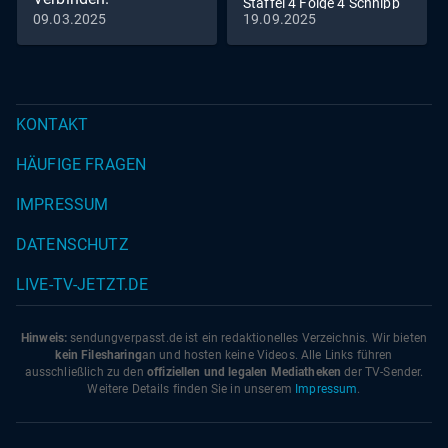
Staffel 4 Folge 4 Schnipp
09.03.2025
19.09.2025
Schnapp - Haare ab
Unter der spanischen
Sonne: Raphael Dysli
meistert neue Aufgaben
KONTAKT
HÄUFIGE FRAGEN
IMPRESSUM
DATENSCHUTZ
LIVE-TV-JETZT.DE
Hinweis:
sendungverpasst.
de
ist ein redaktionelles Verzeichnis. Wir bieten
kein Filesharing
an und hosten keine Videos. Alle Links führen
ausschließlich zu den
offiziellen und legalen Mediatheken
der TV-Sender.
Weitere Details finden Sie in unserem
Impressum
.