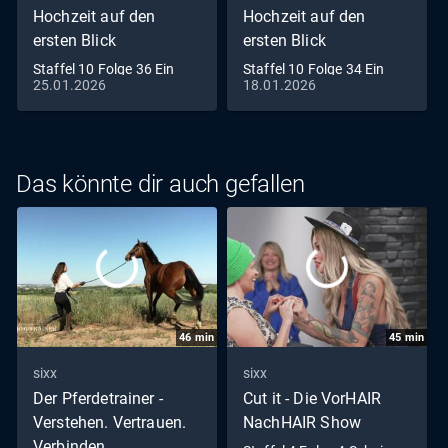
Hochzeit auf den
Hochzeit auf den
ersten Blick
ersten Blick
Staffel 10 Folge 36 Ein
Staffel 10 Folge 34 Ein
25.01.2026
18.01.2026
letzter Rückblick
glückliches Ende?
Das könnte dir auch gefallen
46
min
45
min
sixx
sixx
Der Pferdetrainer -
Cut it - Die VorHAIR
Verstehen. Vertrauen.
NachHAIR Show
Verbinden.