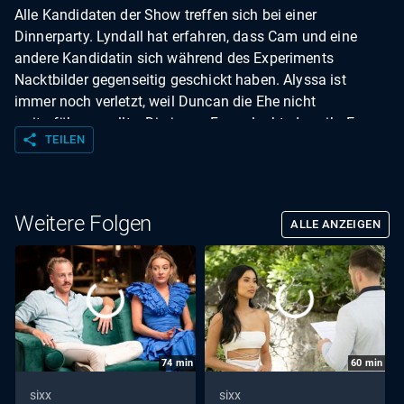
Alle Kandidaten der Show treffen sich bei einer
Dinnerparty. Lyndall hat erfahren, dass Cam und eine
andere Kandidatin sich während des Experiments
Nacktbilder gegenseitig geschickt haben. Alyssa ist
immer noch verletzt, weil Duncan die Ehe nicht
weiterführen wollte. Die junge Frau glaubt, dass ihr Ex-
share
TEILEN
Mann unehrliche Absichten hatte, und konfrontiert ihn
während des Abendessens. Auch Harrison beginnt wieder
einmal einen Streit mit Bronte.
Weitere Folgen
ALLE ANZEIGEN
74
min
60
min
sixx
sixx