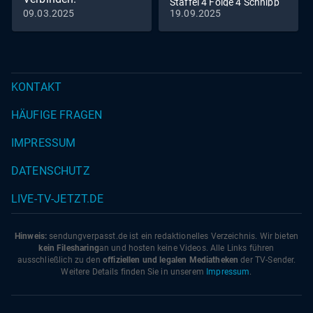
Staffel 4 Folge 4 Schnipp
09.03.2025
19.09.2025
Schnapp - Haare ab
Unter der spanischen
Sonne: Raphael Dysli
meistert neue Aufgaben
KONTAKT
HÄUFIGE FRAGEN
IMPRESSUM
DATENSCHUTZ
LIVE-TV-JETZT.DE
Hinweis:
sendungverpasst.
de
ist ein redaktionelles Verzeichnis. Wir bieten
kein Filesharing
an und hosten keine Videos. Alle Links führen
ausschließlich zu den
offiziellen und legalen Mediatheken
der TV-Sender.
Weitere Details finden Sie in unserem
Impressum
.