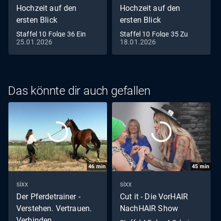
Hochzeit auf den
Hochzeit auf den
ersten Blick
ersten Blick
Staffel 10 Folge 36 Ein
Staffel 10 Folge 35 Zu
25.01.2026
18.01.2026
letzter Rückblick
Rede gestellt
Das könnte dir auch gefallen
46
min
45
min
sixx
sixx
Der Pferdetrainer -
Cut it - Die VorHAIR
Verstehen. Vertrauen.
NachHAIR Show
Verbinden.