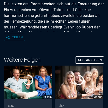
Die letzten drei Paare bereiten sich auf die Erneuerung der
Eheversprechen vor. Obwohl Tahnee und Ollie eine
harmonische Ehe geführt haben, zweifeln die beiden an
der Fernbeziehung, die sie im echten Leben führen
müssen. Währenddessen überlegt Evelyn, ob Rupert der
richtige Mann für sie ist. Auch Lyndall und Cam müssen
share
TEILEN
sich überlegen, ob sie ihre Ehe außerhalb der Show
weiterführen möchten.
Weitere Folgen
ALLE ANZEIGEN
74
min
72
min
sixx
sixx