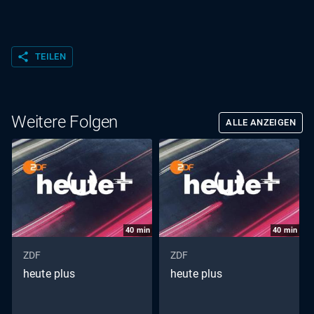
share
TEILEN
Weitere Folgen
ALLE ANZEIGEN
40
min
40
min
ZDF
ZDF
heute plus
heute plus