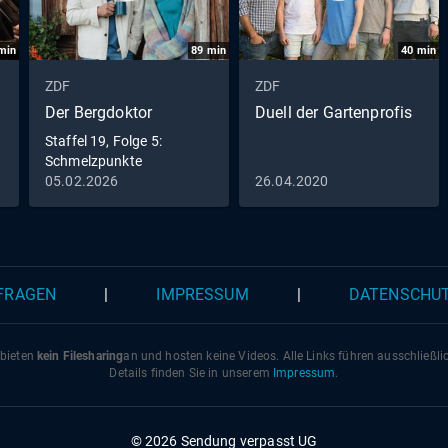
min
89
min
40
min
ZDF
ZDF
Der Bergdoktor
Duell der Gartenprofis
Staffel 19, Folge 5:
Schmelzpunkte
05.02.2026
26.04.2020
 FRAGEN
|
IMPRESSUM
|
DATENSCHU
 bieten
kein Filesharing
an und hosten keine Videos. Alle Links führen ausschließl
Details finden Sie in unserem
Impressum
.
© 2026 Sendung verpasst UG