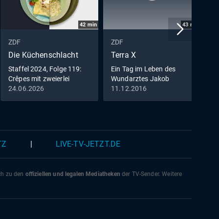
42
min
43
min
ZDF
ZDF
Z
Die Küchenschlacht
Terra X
D
Staffel 2024, Folge 119:
Ein Tag im Leben des
D
Crêpes mit zweierlei
Wundarztes Jakob
Füllung vs. Zitrus-
Althaus im Jahr 1454
24.06.2026
11.12.2016
2
Pastasotto
TZ
|
LIVE-TV-JETZT.DE
ich zu den
offiziellen und legalen Mediatheken
der TV-Sender. Weitere