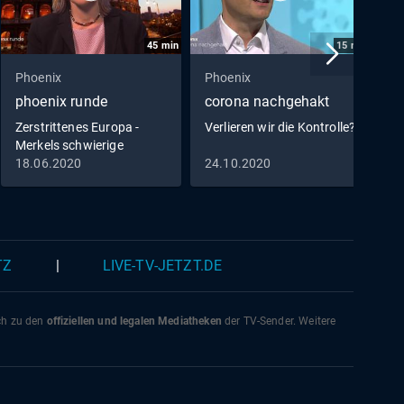
45
min
15
min
Phoenix
Phoenix
P
phoenix runde
corona nachgehakt
p
Zerstrittenes Europa -
Verlieren wir die Kontrolle?
Merkels schwierige
Mission
18.06.2020
24.10.2020
1
TZ
|
LIVE-TV-JETZT.DE
ich zu den
offiziellen und legalen Mediatheken
der TV-Sender. Weitere