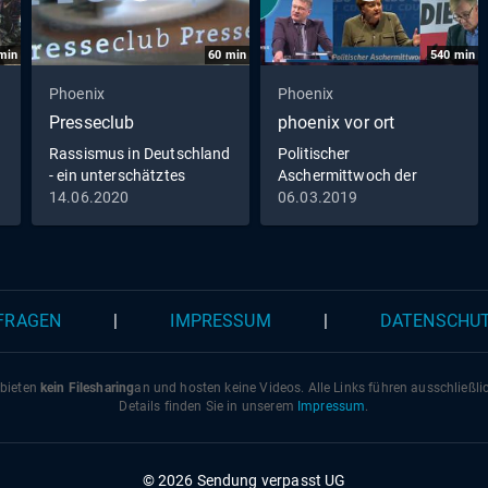
min
60
min
540
min
Phoenix
Phoenix
Presseclub
phoenix vor ort
Rassismus in Deutschland
Politischer
- ein unterschätztes
Aschermittwoch der
Problem?
Parteien
14.06.2020
06.03.2019
 FRAGEN
|
IMPRESSUM
|
DATENSCHU
 bieten
kein Filesharing
an und hosten keine Videos. Alle Links führen ausschließl
Details finden Sie in unserem
Impressum
.
© 2026 Sendung verpasst UG