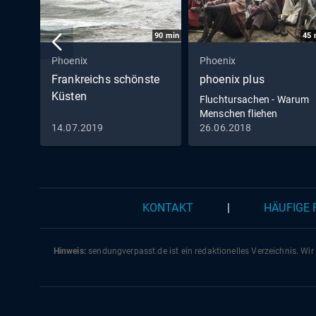
90
min
45
Phoenix
Phoenix
Frankreichs schönste
phoenix plus
Küsten
Fluchtursachen - Warum
Menschen fliehen
14.07.2019
26.06.2018
KONTAKT
|
HÄUFIGE
Hinweis:
sendungverpasst.
de
ist ein redaktionelles Verzeichnis. Wir