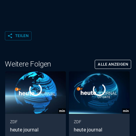
share
TEILEN
Weitere Folgen
ALLE ANZEIGEN
min
min
ZDF
ZDF
heute journal
heute journal