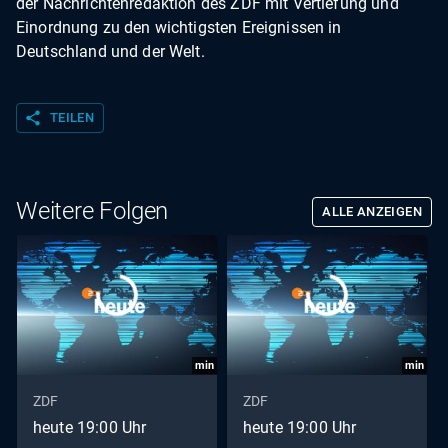
der Nachrichtenredaktion des ZDF mit Vertiefung und
Einordnung zu den wichtigsten Ereignissen in
Deutschland und der Welt.
share
TEILEN
Weitere Folgen
ALLE ANZEIGEN
min
min
ZDF
ZDF
heute 19:00 Uhr
heute 19:00 Uhr