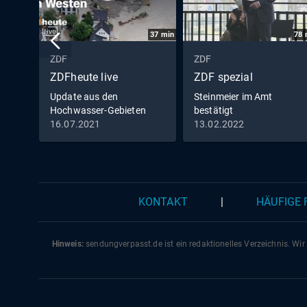
37
min
78
ZDF
ZDF
ZDFheute live
ZDF spezial
Update aus den
Steinmeier im Amt
Hochwasser-Gebieten
bestätigt
16.07.2021
13.02.2022
KONTAKT
|
HÄUFIGE
Hinweis:
sendungverpasst.
de
ist ein redaktionelles Verzeichnis. Wir