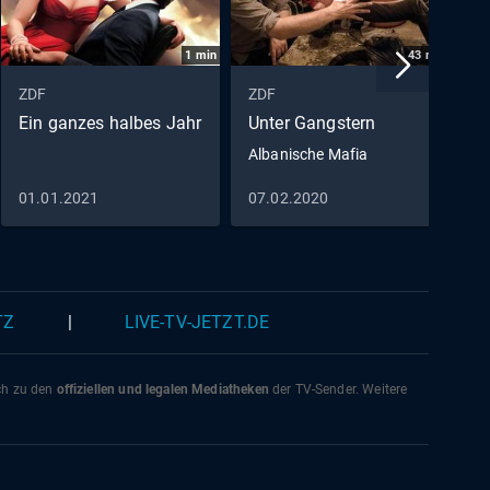
1
min
43
min
ZDF
ZDF
Z
Ein ganzes halbes Jahr
Unter Gangstern
h
Albanische Mafia
v
01.01.2021
07.02.2020
0
TZ
|
LIVE-TV-JETZT.DE
ich zu den
offiziellen und legalen Mediatheken
der TV-Sender. Weitere