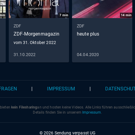
min
7
min
14
min
ZDF
ZDF
ZDF-Morgenmagazin
heute plus
vom 31. Oktober 2022
31.10.2022
04.04.2020
 FRAGEN
|
IMPRESSUM
|
DATENSCHU
 bieten
kein Filesharing
an und hosten keine Videos. Alle Links führen ausschließl
Details finden Sie in unserem
Impressum
.
© 2026 Sendung verpasst UG