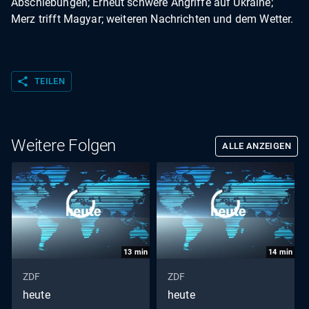
Abschiebungen; Erneut schwere Angriffe auf Ukraine;
Merz trifft Magyar; weiteren Nachrichten und dem Wetter.
share
TEILEN
Weitere Folgen
ALLE ANZEIGEN
13
min
14
min
ZDF
ZDF
heute
heute