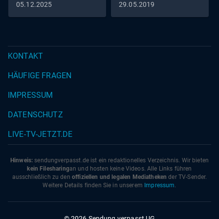
05.12.2025
29.05.2019
Hansjürgen Hürrig Klaus Becker: Joachim Lätsch Julia
Becker: Lena Mercedes Hein Meier: Bruno F. Apitz und
andere
KONTAKT
HÄUFIGE FRAGEN
IMPRESSUM
DATENSCHUTZ
LIVE-TV-JETZT.DE
Hinweis:
sendungverpasst.
de
ist ein redaktionelles Verzeichnis. Wir bieten
kein Filesharing
an und hosten keine Videos. Alle Links führen
ausschließlich zu den
offiziellen und legalen Mediatheken
der TV-Sender.
Weitere Details finden Sie in unserem
Impressum
.
© 2026 Sendung verpasst UG